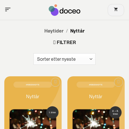
Skip
to
content
Høytider
/
Nyttår
FILTRER