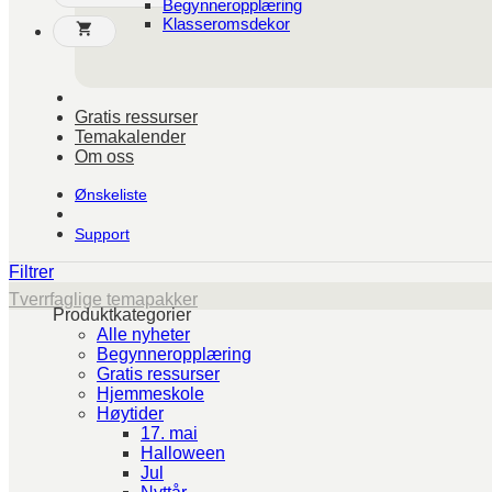
Begynneropplæring
Klasseromsdekor
Gratis ressurser
Temakalender
Om oss
Ønskeliste
Support
Filtrer
Tverrfaglige temapakker
Produktkategorier
Alle nyheter
Begynneropplæring
Gratis ressurser
Hjemmeskole
Høytider
17. mai
Halloween
Jul