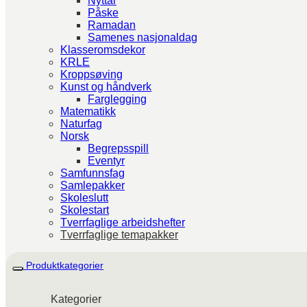
Nyttår
Påske
Ramadan
Samenes nasjonaldag
Klasseromsdekor
KRLE
Kroppsøving
Kunst og håndverk
Farglegging
Matematikk
Naturfag
Norsk
Begrepsspill
Eventyr
Samfunnsfag
Samlepakker
Skoleslutt
Skolestart
Tverrfaglige arbeidshefter
Tverrfaglige temapakker
Produktkategorier
Kategorier