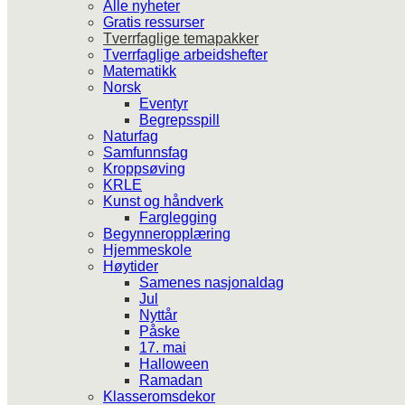
Alle nyheter
Gratis ressurser
Tverrfaglige temapakker
Tverrfaglige arbeidshefter
Matematikk
Norsk
Eventyr
Begrepsspill
Naturfag
Samfunnsfag
Kroppsøving
KRLE
Kunst og håndverk
Farglegging
Begynneropplæring
Hjemmeskole
Høytider
Samenes nasjonaldag
Jul
Nyttår
Påske
17. mai
Halloween
Ramadan
Klasseromsdekor