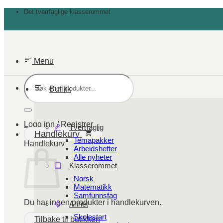
Skip
Det tverrfaglige klasserommet
to
content
Menu
Søk
etter:
Butikk
Logg inn / Registrer
Tverrfaglig
Handlekurv
Temapakker
Handlekurv
Arbeidshefter
Alle nyheter
Klasserommet
Norsk
Matematikk
Samfunnsfag
Du har ingen produkter i handlekurven.
Annet
Skolestart
Tilbake til butikken