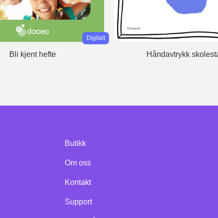
Digitalt
Bli kjent hefte
Håndavtrykk skolesta
Butikk
Om oss
Kontakt
Support