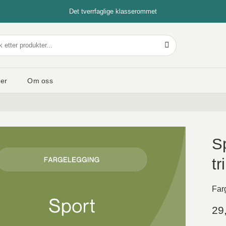
Det tverrfaglige klasserommet
er
Om oss
Sp
tr
Far
29