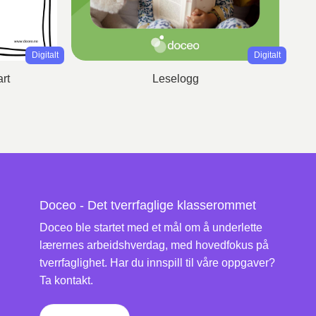
Digitalt
Digitalt
rt
Leselogg
Doceo - Det tverrfaglige klasserommet
Doceo ble startet med et mål om å underlette
lærernes arbeidshverdag, med hovedfokus på
tverrfaglighet. Har du innspill til våre oppgaver?
Ta kontakt.