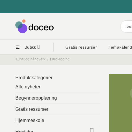
Skip
to
content
Søk
etter:
Butikk
Gratis ressurser
Temakalend
Kunst og håndverk
/
Farglegging
Produktkategorier
Alle nyheter
Begynneropplæring
Gratis ressurser
Hjemmeskole
Høytider