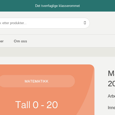
Det tverrfaglige klasserommet
er
Om oss
M
20
Arb
Inne