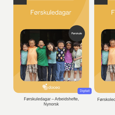
Digitalt
Førskuledagar – Arbeidshefte,
Førskoled
Nynorsk