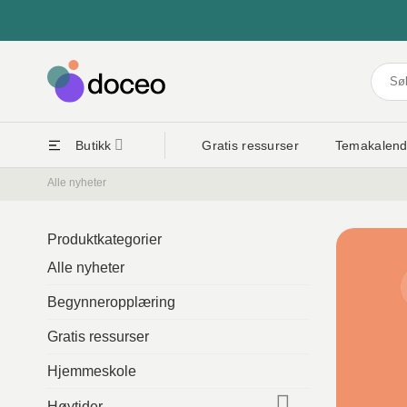
Skip
to
content
Søk
etter:
Butikk
Gratis ressurser
Temakalend
Alle nyheter
Produktkategorier
Alle nyheter
Begynneropplæring
Gratis ressurser
Hjemmeskole
Høytider