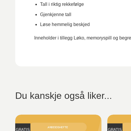
Tall i riktig rekkefølge
Gjenkjenne tall
Løse hemmelig beskjed
Inneholder i tillegg Løko, memoryspill og begre
Du kanskje også liker...
GRATIS
GRATIS