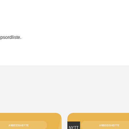
psordliste.
NYTT