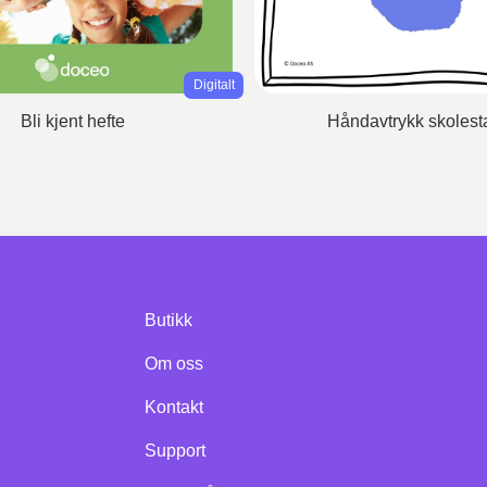
Digitalt
Bli kjent hefte
Håndavtrykk skolesta
Butikk
Om oss
Kontakt
Support