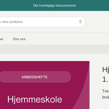
Det tverrfaglige klasserommet
er
Om oss
H
1.
Tver
bru