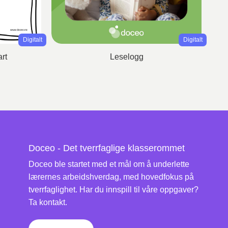
Digitalt
Digitalt
rt
Leselogg
Doceo - Det tverrfaglige klasserommet
Doceo ble startet med et mål om å underlette
lærernes arbeidshverdag, med hovedfokus på
tverrfaglighet. Har du innspill til våre oppgaver?
Ta kontakt.