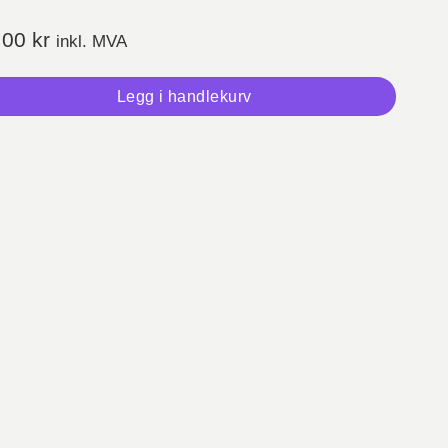
,00
kr
inkl. MVA
Legg i handlekurv