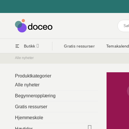
Skip
to
content
Søk
etter:
Butikk
Gratis ressurser
Temakalend
Alle nyheter
Produktkategorier
Alle nyheter
Begynneropplæring
Gratis ressurser
Hjemmeskole
Høytider